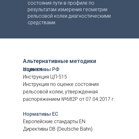
состояния пути в профиле по
результатам измерения геометрии
рельсовой колеи диагностическими
средствами.
Альтернативные методики
оценки
Нормативы РФ
Инструкция ЦП-515
Инструкция по оценке состояния
рельсовой колеи, утвержденная
распоряжением №682Р от 07.04.2017 г.
Нормативы ЕС
Европейские стандарты EN
Директивы DB (Deutsche Bahn)