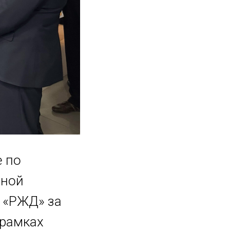
е по
нной
 «РЖД» за
 рамках