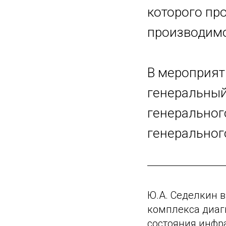
которого пр
производимо
В мероприят
генеральный
генерального
генеральног
Ю.А. Седелкин 
комплекса диаг
состояния инфр