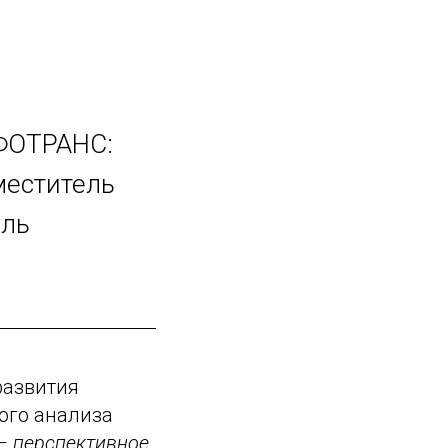
НФОТРАНС:
меститель
ель
развития
ого анализа
– перспективное