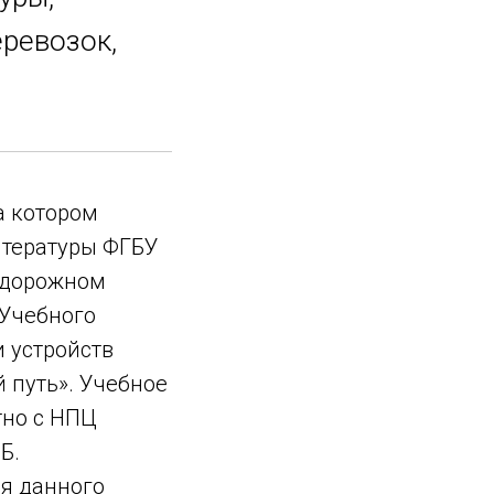
ревозок,
а котором
итературы ФГБУ
одорожном
 Учебного
 устройств
 путь». Учебное
тно с НПЦ
Б.
я данного