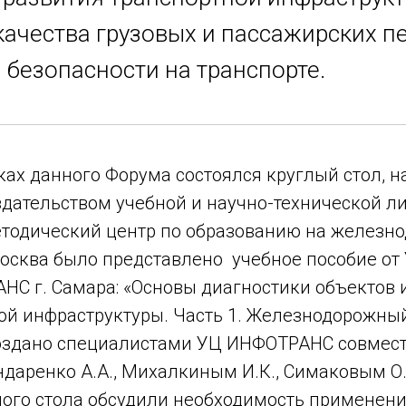
ачества грузовых и пассажирских пе
 безопасности на транспорте.
ках данного Форума состоялся круглый стол, н
дательством учебной и научно-технической л
тодический центр по образованию на железн
Москва было представлено учебное пособие от
С г. Самара: «Основы диагностики объектов и
й инфраструктуры. Часть 1. Железнодорожный
оздано специалистами УЦ ИНФОТРАНС совмес
даренко А.А., Михалкиным И.К., Симаковым О.
лого стола обсудили необходимость применени