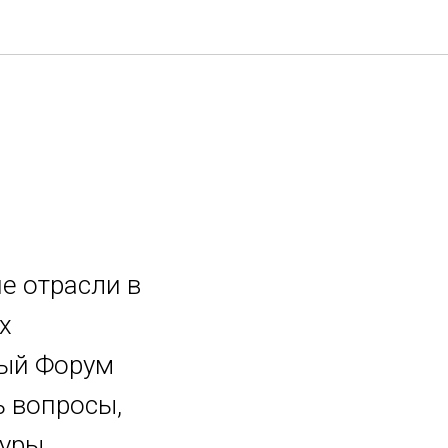
е отрасли в
х
ный Форум
ь вопросы,
уры,